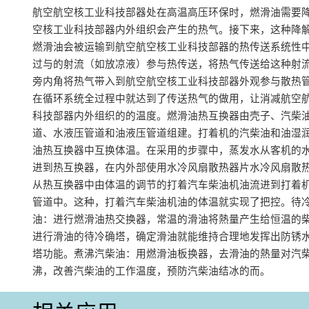
航空航空核工业科技部器处在高温高压环保时，燃滑油需要
空核工业科技部器内外组织会产生的热气。接下来，这种降
燃滑油会被运输到航空航空核工业科技部器的热传送系统性
过与的射流（如放凉液）参与热传送，将热气传送给这种射
旁内角将热气带入到航空航空核工业科技部器外观参与散热
在循环系统全过程中就达到了传送热气的做用，让消减航空
科技部器内外组织的的温度‌。燃滑油热互换器由壳子、汽柴
道、水液压管道和油液压管道组建。打着机的汽柴油和油湿
油热互换器中互换体温。在采用的步骤中，蒸发水从客机的
进到热互换器，在内外部使用水冷风扇散热器片水冷风扇散
从热互换器中由体温的调节的打着汽车柴油机油流进到打着
管道中。这种，打着汽车柴油机油的体温就实现了把控。‌待
油：进行燃滑油热交换器，常温的滑油将熱量产生给恒温的
进行滑油的待冷确塔，确定滑油就能维持合理地发挥出防锈
塔功能‌。煮沸汽柴油：用燃滑油板换器，去滑油的熱量对汽
沸，改善汽柴油的工作温度，预防汽柴油结冰的而。