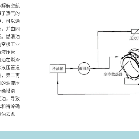
降解航空航
解了热气的
中，可以通
流，并由同
管。燃滑油
航空核工业
油液压管
润油在燃滑
水液压管道
热，第二再
机的油液压
冷确塔滑
柴油，导致
水和待冷确
柴油去煮