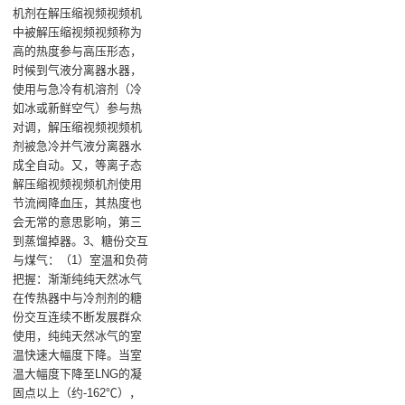
机剂在解压缩视频视频机
中被解压缩视频视频称为
高的热度参与高压形态，
时候到气液分离器水器，
使用与急冷有机溶剂（冷
如冰或新鲜空气）参与热
对调，解压缩视频视频机
剂被急冷并气液分离器水
成全自动。又，等离子态
解压缩视频视频机剂使用
节流阀降血压，其热度也
会无常的意思影响，第三
到蒸馏掉器。3、糖份交互
与煤气：（1）室温和负荷
把握：渐渐纯纯天然冰气
在传热器中与冷剂剂的糖
份交互连续不断发展群众
使用，纯纯天然冰气的室
温快速大幅度下降。当室
温大幅度下降至LNG的凝
固点以上（约-162℃），