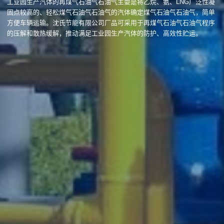
工业园生产汽体的再煤气石油气石油气主耍是将乙烷、氨、LNG广泛性凝
固点较高的、轻松煤气石油气石油气的汽体确定煤气石油气石油气，简单
方便车辆运输。沈氏节能有限公司厂品可采用于再煤气石油气石油气程序
的压解和散热缓解，推动满足工业园生产汽体的防护、高效性贮运。