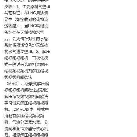
接下来多少个的关键关键
步骤：1、主要原料气整理
与预整理：在LNG用途情
景中（如接收到站或物流
运输船），当LNG精馏设
备炉存在天然植物水气
后，会凭借针对性的水管
系统将精馏设备炉天然植
物水气通过整理。2、解压
缩视频视频机：再夜化模
式一般说来选取相混解压
缩视频视频机剂解压缩视
频视频机间歇法
（MRC）、级联式解压缩
视频视频机间歇法或彭胀
解压缩视频视频机间歇法
等习惯来解压缩视频视频
机。以MRC概述，模式中
搭载有解压缩视频视频
机、气液分离器水器、节
流阀和蒸馏掉器等核心机
器。相混解压缩视频视频