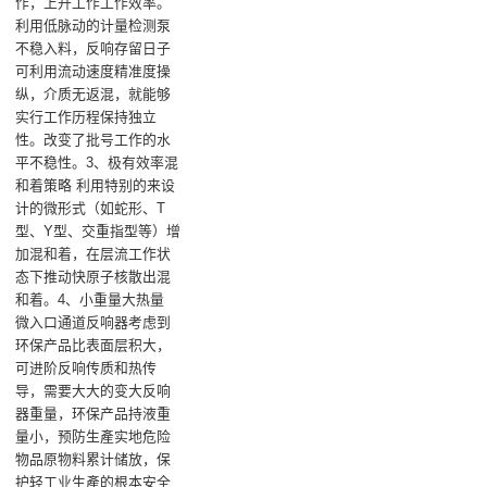
作，上升工作工作效率。
利用低脉动的计量检测泵
不稳入料，反响存留日子
可利用流动速度精准度操
纵，介质无返混，就能够
实行工作历程保持独立
性。改变了批号工作的水
平不稳性。3、极有效率混
和着策略 利用特别的来设
计的微形式（如蛇形、T
型、Y型、交重指型等）增
加混和着，在层流工作状
态下推动快原子核散出混
和着。4、小重量大热量
微入口通道反响器考虑到
环保产品比表面层积大，
可进阶反响传质和热传
导，需要大大的变大反响
器重量，环保产品持液重
量小，预防生產实地危险
物品原物料累计储放，保
护轻工业生產的根本安全