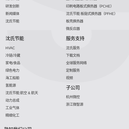
研发创新
印刷电路板式换热器（PCHE）
新闻媒体
沈氏节能:板翅式换热器（PFHE）
沈氏节能
板壳换热器
微反应器
沈氏节能
服务支持
HVAC
沈氏服务
冷链/冷藏
下载文档
家电/食品
全球服务网络
绿色电力
定制服务
海工船舶
视频
氢能源
子公司
沈氏节能:航空 & 航天
杭州微控
动力总成
浙江微智源
工业气体
精细化工