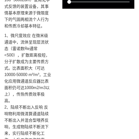
式反馈的装置设备，其事
情基本原理来源于微限度
下的气固两相流个人行为
和传质冷却基本特征。
1、微尺度效应 在微米级
通道中，流体呈现层流状
态（雷诺数Re通常
<500），扩散距离极短，
分子扩散成为主要传质方
式。比表面积大（可达
10000-50000 m²/m³，工业
化应用微通道反应器比表
面积仍可达1000m2/m3以
上），传热传质效率极
高。
2、陆续不断出入反响 反
响物利用微清算通道陆续
不断出入并混合型喂养反
响，生成物陆续不断流下
来，实行陆续不断化工