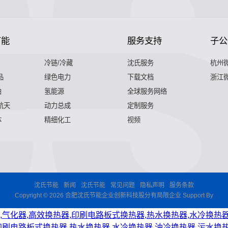
节能
服务支持
子公
冷链/冷藏
沈氏服务
杭州
品
绿色电力
下载文档
浙江
舶
氢能源
全球服务网络
 航天
动力总成
定制服务
体
精细化工
视频
沈氏节能
新闻
沈氏节能
常见问题
隐私声明
服务条款
Copyright © 2026 合肥沈氏节能企业创新科技股分有局限企业 Support By
,气化器,高效换热器,印刷电路板式换热器,热水换热器,水冷换热器
印刷电路板式换热器,热水换热器,水冷换热器,油冷换热器,污水换热