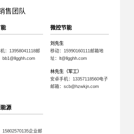
销售团队
节能
微控节能
刘先生
：13958041118邮
移动：15990160111邮箱地
b1@llgghh.com
址：lt@llgghh.com
林先生（军工）
安卓手机：13357118560电子
邮箱：scb@hzwkjn.com
源能源
15802570135企业邮