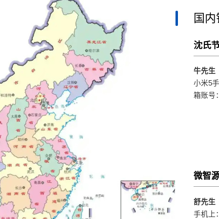
国内
沈氏
牛先生
小米5手机
箱账号：b
微智
舒先生
手机上：