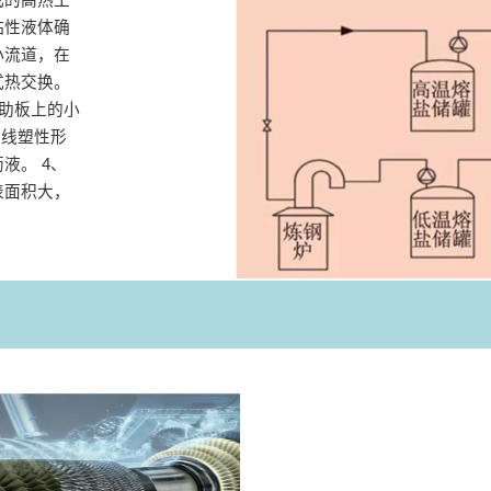
粘性液体确
小流道，在
式热交换。
借助板上的小
纹线塑性形
液。 4、
表面积大，