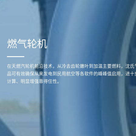
燃气轮机
在天燃汽轮机前沿技术，从冷去齿轮嫩叶到加温主要燃料，沈氏
品可有效确保从来发电到民用航空等各软件的峰峰值启用，进十
计算、明显增强靠得住性。